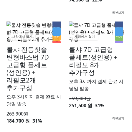
리뷰보기
히트
히트
새창에서 열기
새창에서 열기
추천
인기
신상
할인
쿨샤 전동칫솔
쿨샤 7D 고급형
인기
변형바스법 7D
풀세트(성인용) +
할인
고급형 풀세트
리필모 8개
(성인용) +
추가구성
리필모2개
오후 3시까지 결제 완료 시
추가구성
당일 발송
오후 3시까지 결제 완료 시
359,300
원
당일 발송
251,500 원
31%
263,900
원
리뷰보기
184,700 원
31%