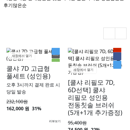
후기많은순
히트
신상
새창에서 열기
인기
쿨샤 7D 고급형
새창에서 열기
할인
풀세트 (성인용)
[쿨샤 리필모 7D,
오후 3시까지 결제 완료 시
6D선택] 쿨샤
당일 발송
리필모 성인용
232,100
원
전동칫솔 브러쉬
162,000 원
31%
(5개+1개 추가증정)
리뷰보기
95,400
원
74,500 원
22%