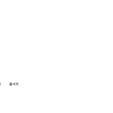
시
풀세트