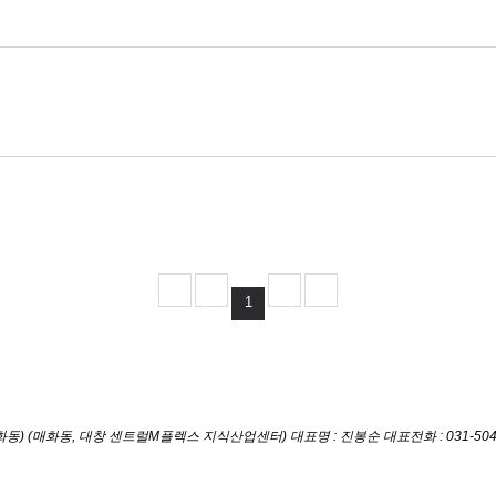
1
매화동) (매화동, 대창 센트럴M플렉스 지식산업센터)
대표명 : 진봉순
대표전화 : 031-504