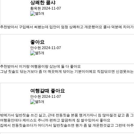
상쾌한 쿨샤
황옥현
2024-11-07
추천받아서 구입해서 써봤는데 입안이 엄청 상쾌하고 개운했어요 쿨샤 덕분에 치아가 
좋아요
안수현
2024-11-07
추천받아서 이거랑 여행용이랑 샀는데 둘 다 좋아요
그냥 칫솔도 닦는거보다 좀 더 깨끗하게 닦이는 기분이이예요 직접닦으면 신경못쓰는
여행갈때 좋아요
안수현
2024-11-07
밖에가서 일반칫솔 쓰긴 싫고, 근데 전동칫솔 본품 챙겨가자니 짐 많아질것 같고 좀 
여행용인데다 케이스도 주니까 편하고 깔끔하게 짐 쌀수있어서 좋아요
집에서 전동칫솔쓰다가 어디가서 일반칫솔쓰면 뭔가 좀 덜 개운한것같고 그런데 아