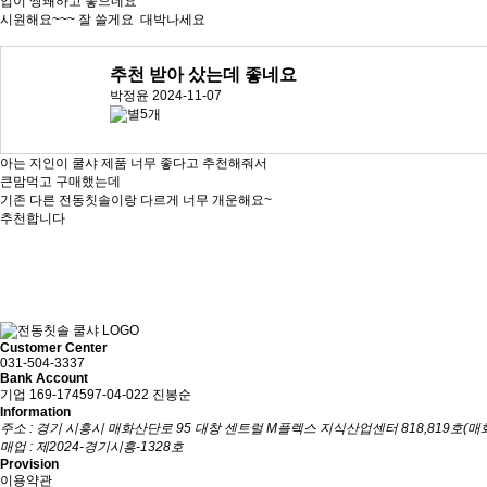
입이 쌍쾌하고 좋으네요
시원해요~~~ 잘 쓸게요 대박나세요
추천 받아 샀는데 좋네요
박정윤
2024-11-07
아는 지인이 쿨샤 제품 너무 좋다고 추천해줘서
큰맘먹고 구매했는데
기존 다른 전동칫솔이랑 다르게 너무 개운해요~
추천합니다
Customer Center
031-504-3337
Bank Account
기업 169-174597-04-022 진봉순
Information
주소 : 경기 시흥시 매화산단로 95 대창 센트럴 M플렉스 지식산업센터 818,819호(
매업 : 제2024-경기시흥-1328호
Provision
이용약관