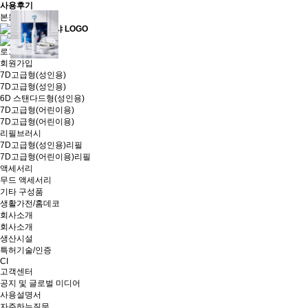
사용후기
본문 바로가기
로그인
회원가입
7D고급형(성인용)
7D고급형(성인용)
6D 스탠다드형(성인용)
7D고급형(어린이용)
7D고급형(어린이용)
리필브러시
7D고급형(성인용)리필
7D고급형(어린이용)리필
액세서리
무드 액세서리
기타 구성품
생활가전/홈데코
회사소개
회사소개
생산시설
특허기술/인증
CI
고객센터
공지 및 글로벌 미디어
사용설명서
자주하는질문